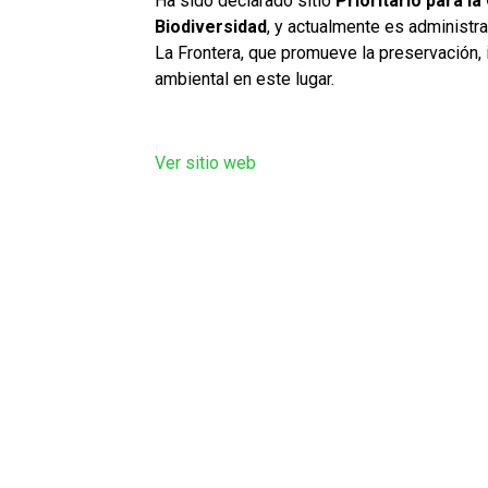
Ha sido declarado sitio
Prioritario para l
Biodiversidad
, y actualmente es administr
La Frontera, que promueve la preservación,
ambiental en este lugar.
Ver sitio web